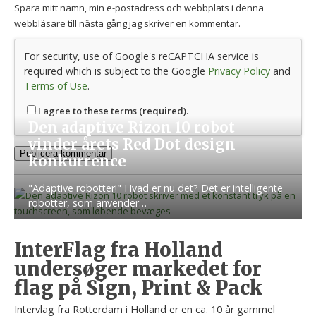
Spara mitt namn, min e-postadress och webbplats i denna
webbläsare till nästa gång jag skriver en kommentar.
For security, use of Google's reCAPTCHA service is
required which is subject to the Google
Privacy Policy
and
Terms of Use
.
I agree to these terms (required).
Den adaptive Rizon 10 robot
vinder årets Red Dot design
konkurrence
"Adaptive robotter!" Hvad er nu det? Det er intelligente
robotter, som anvender…
InterFlag fra Holland
undersøger markedet for
flag på Sign, Print & Pack
Intervlag fra Rotterdam i Holland er en ca. 10 år gammel