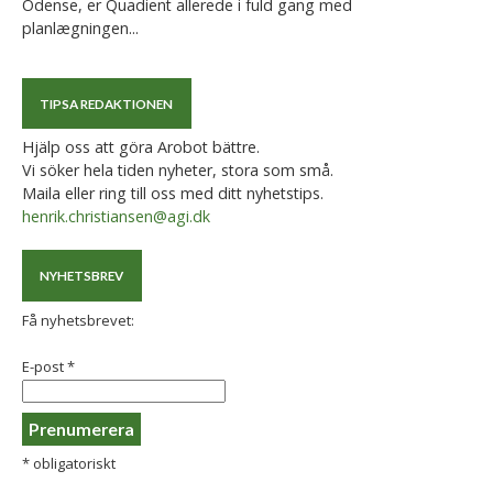
Odense, er Quadient allerede i fuld gang med
planlægningen...
TIPSA REDAKTIONEN
Hjälp oss att göra Arobot bättre.
Vi söker hela tiden nyheter, stora som små.
Maila eller ring till oss med ditt nyhetstips.
henrik.christiansen@agi.dk
NYHETSBREV
Få nyhetsbrevet:
E-post
*
*
obligatoriskt