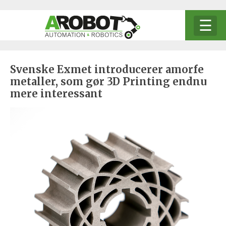
STARTSIDA
Svenske Exmet introducerer amorfe
metaller, som gør 3D Printing endnu
ANNONSERING
mere interessant
OM AROBOT
KONTAKTA OSS