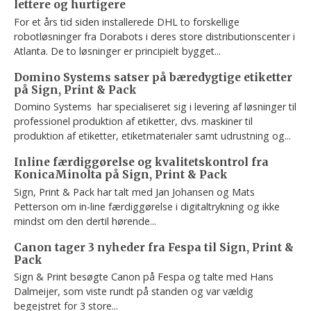
lettere og hurtigere
For et års tid siden installerede DHL to forskellige
robotløsninger fra Dorabots i deres store distributionscenter i
Atlanta. De to løsninger er principielt bygget...
Domino Systems satser på bæredygtige etiketter
på Sign, Print & Pack
Domino Systems har specialiseret sig i levering af løsninger til
professionel produktion af etiketter, dvs. maskiner til
produktion af etiketter, etiketmaterialer samt udrustning og...
Inline færdiggørelse og kvalitetskontrol fra
KonicaMinolta på Sign, Print & Pack
Sign, Print & Pack har talt med Jan Johansen og Mats
Petterson om in-line færdiggørelse i digitaltrykning og ikke
mindst om den dertil hørende...
Canon tager 3 nyheder fra Fespa til Sign, Print &
Pack
Sign & Print besøgte Canon på Fespa og talte med Hans
Dalmeijer, som viste rundt på standen og var vældig
begejstret for 3 store...