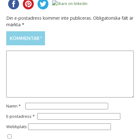
Din e-postadress kommer inte publiceras.
Obligatoriska fält är
märkta
*
KOMMENTAR
*
Namn
*
E-postadress
*
Webbplats