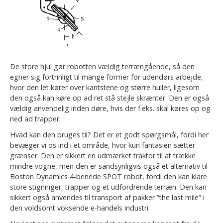
De store hjul gør robotten vældig terrængående, så den
egner sig fortrinligt til mange former for udendørs arbejde,
hvor den let kører over kantstene og større huller, ligesom
den også kan køre op ad ret stå stejle skrænter. Den er også
vældig anvendelig inden døre, hvis der f.eks. skal køres op og
ned ad trapper.
Hvad kan den bruges til? Det er et godt spørgsmål, fordi her
bevæger vi os ind i et område, hvor kun fantasien sætter
grænser. Den er sikkert en udmærket traktor til at trække
mindre vogne, men den er sandsynligvis også et alternativ til
Boston Dynamics 4-benede SPOT robot, fordi den kan klare
store stigninger, trapper og et udfordrende terræn. Den kan
sikkert også anvendes til transport af pakker ”the last mile” i
den voldsomt voksende e-handels industri.