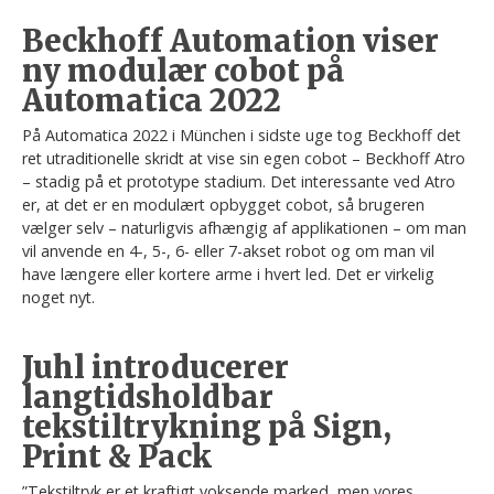
Beckhoff Automation viser
ny modulær cobot på
Automatica 2022
På Automatica 2022 i München i sidste uge tog Beckhoff det
ret utraditionelle skridt at vise sin egen cobot – Beckhoff Atro
– stadig på et prototype stadium. Det interessante ved Atro
er, at det er en modulært opbygget cobot, så brugeren
vælger selv – naturligvis afhængig af applikationen – om man
vil anvende en 4-, 5-, 6- eller 7-akset robot og om man vil
have længere eller kortere arme i hvert led. Det er virkelig
noget nyt.
Juhl introducerer
langtidsholdbar
tekstiltrykning på Sign,
Print & Pack
”Tekstiltryk er et kraftigt voksende marked, men vores