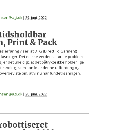
iansen@agi.dk
|
29. juni, 2022
gtidsholdbar
n, Print & Pack
es erfaring viser, at DTG (Direct To Garment)
 løsninger. Det er ikke verdens største problem
 er det uheldigt, at det påtrykte ikke holder lige
n teknologi, som kan løse denne udfordring og
overbeviste om, at vi nu har fundet løsningen,
iansen@agi.dk
|
28. juni, 2022
robottiseret