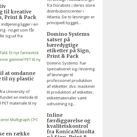
fra Dorabots i deres store
tiv
distributionscenter i
 til kreative
Atlanta. De to løsninger er
, Print & Pack
principielt bygget...
 indtjening ligger i en
ing - noget som får
Domino Systems
lle sig ud fra
satser på
bæredygtige
etiketter på Sign,
Print & Pack
Domino Systems har
specialiseret sig i levering
til at omdanne
af løsninger til
til ny plastic
professionel produktion
af etiketter, dvs. maskiner
ra University of
til produktion af etiketter,
pfundet en metode til
etiketmaterialer samt
ET materiale til ny
udrustning og...
Inline
færdiggørelse og
kvalitetskontrol
fra KonicaMinolta
ise en række