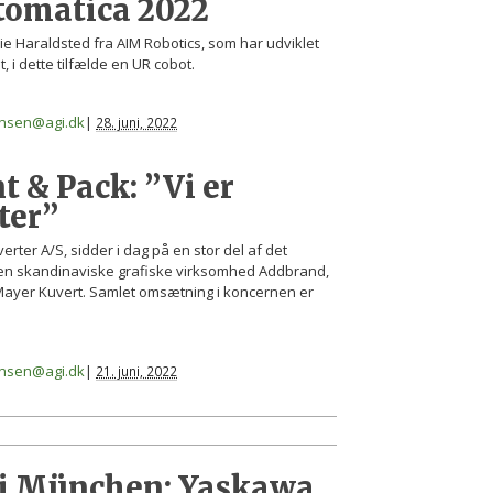
tomatica 2022
e Haraldsted fra AIM Robotics, som har udviklet
 i dette tilfælde en UR cobot.
iansen@agi.dk
|
28. juni, 2022
t & Pack: ”Vi er
ter”
ter A/S, sidder i dag på en stor del af det
 den skandinaviske grafiske virksomhed Addbrand,
 Mayer Kuvert. Samlet omsætning i koncernen er
iansen@agi.dk
|
21. juni, 2022
 i München: Yaskawa