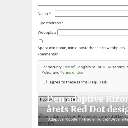
Namn
*
E-postadress
*
Webbplats
Spara mitt namn, min e-postadress och webbplats i 
kommentar.
For security, use of Google's reCAPTCHA service i
Policy
and
Terms of Use
.
I agree to these terms (required).
Den adaptive Rizon
årets Red Dot des
"Adaptive robotter!" Hvad er nu det? Det er in