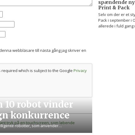
spændende nyh
Print & Pack
Selv om der er et styk
Pack i september i 
allerede i fuld gang
denna webbläsare till nästa gång jag skriver en
s required which is subject to the Google
Privacy
 10 robot vinder
ign konkurrence
telligente robotter, som anvender…