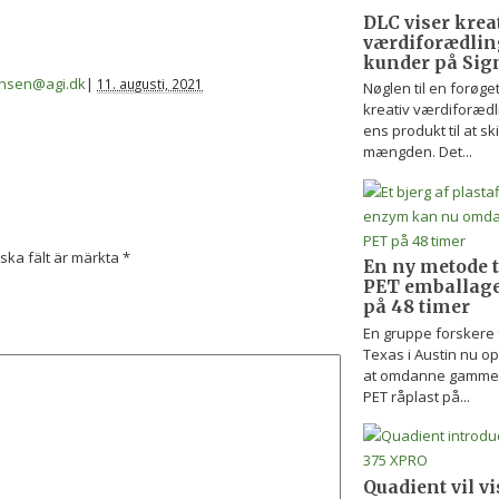
DLC viser krea
værdiforædling
kunder på Sign
iansen@agi.dk
|
11. augusti, 2021
Nøglen til en forøget
kreativ værdiforædl
ens produkt til at ski
mængden. Det...
iska fält är märkta
*
En ny metode 
PET emballage 
på 48 timer
En gruppe forskere f
Texas i Austin nu o
at omdanne gammel P
PET råplast på...
Quadient vil v