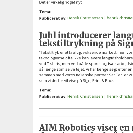
Det er virkelig noget nyt.
Tema:
Henrik Christiansen
|
henrik.christ
Publicerat av:
Juhl introducerer lan
tekstiltrykning på Sig
”Tekstiltryk er et kraftigt voksende marked, men vor
teknologierne ofte ikke kan levere langtidsholdbare
ved T-shirts, men ved både sports- og især arbejdstøj
så længe som selve tøjet. Vi har længe søgt efter e
sammen med vores italienske partner Ser.Tec. er vi 
som vi derfor vil vise på Sign, Print & Pack.
Tema:
Henrik Christiansen
|
henrik.christ
Publicerat av:
AIM Robotics viser en 