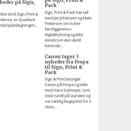
på Sign, Print &
eder på Sign,
Pack
Sign, Print & Pack har talt
ke tid til Sign, Print &
med Jan Johansen og Mats
Odense, er Quadient
Petterson om in-line
 med planlægningen...
færdiggørelse i
digitaltrykning og ikke
mindst om den dertil
hørende...
Canon tager 3
nyheder fra Fespa
til Sign, Print &
Pack
Sign & Print besøgte
Canon på Fespa og talte
med Hans Dalmeijer, som
viste rundt på standen og
var vældig begejstret for 3
store...