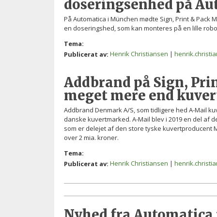
doseringsenhed på Au
På Automatica i München mødte Sign, Print & Pack Mi
en doseringshed, som kan monteres på en lille robot,
Tema:
Henrik Christiansen
|
henrik.christ
Publicerat av:
Addbrand på Sign, Prin
meget mere end kuver
Addbrand Denmark A/S, som tidligere hed A-Mail kuver
danske kuvertmarked. A-Mail blev i 2019 en del af
som er delejet af den store tyske kuvertproducent
over 2 mia. kroner.
Tema:
Henrik Christiansen
|
henrik.christ
Publicerat av:
Nyhed fra Automatica