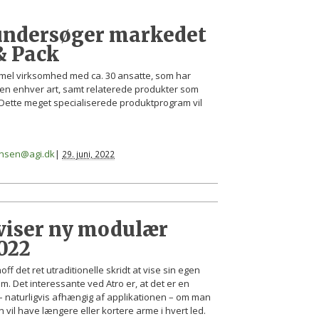
 undersøger markedet
 & Pack
ammel virksomhed med ca. 30 ansatte, som har
æsten enhver art, samt relaterede produkter som
ette meget specialiserede produktprogram vil
iansen@agi.dk
|
29. juni, 2022
viser ny modulær
022
f det ret utraditionelle skridt at vise sin egen
m. Det interessante ved Atro er, at det er en
 naturligvis afhængig af applikationen – om man
n vil have længere eller kortere arme i hvert led.