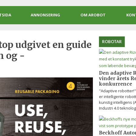
TSIDA
ANNONSERING
OM AROBOT
KON
top udgivet en guide
ROBOTAR
 og -
Den adaptive R
vinder årets R
konkurrence
"Adaptive robotter!
er intelligente robo
kunstig intelligens (
Industri 4.0 teknologi
Beckhoff Auto