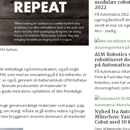
modulær cobot
2022
På Automatica 2022 
uge tog Beckhoff det
skridt at vise sin eg
Atro - stadig...
UPM Raflatac
AIM Robotics v
robottiseret 
på Automatica
både emballage og kommunikation, og på nogle
På Automatica i Mü
PM, som med en omsætning på € 8,6 milliarder, er
Print & Pack Mie Har
, er også, gennem sit datterselskab UPM Raflatac
Robotics, som har u
 førende producenter af materialer til
doseringshed, som 
n guide med deres opfattelse af den fremtidige
t bruge genanvendelige materialer som papir, pap,
og, om muligt, måske at gå endnu videre og bruge
Nyhed fra Aut
danske bryggeriers enorme dominans af markedet
München: Yas
Cobot med 30 k
Den afgørende fors