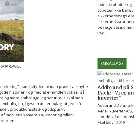
industrirobotter og c
cobotter ikke behø
sikkerhedshegn ell
sikkerhedsscannere
bevægelsesmoment a
ved...
EMBALLAGE
: UMP Raflatac
arketing”, som betyder, at man prøver at knytte
Addbrand på Si
ode historier. I og med at e-handlen vokser så
Pack: ”Vi er m
re og mere emballage, og naturligvis skal man
kuverter”
 emballagen, ligesom det er oplagt at give så
Addbrand Denmark A
ler, produktionssted- og tidspunkt,
A-Mail kuverter A/S,
 af mobilens kamera, QR-koder og billed-
stor del af det dan
 vorden.
Mail blev i 2019...