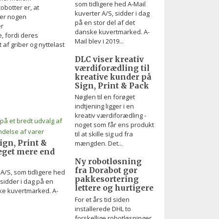
som tidligere hed A-Mail
obotter er, at
kuverter A/S, sidder i dag
ver nogen
på en stor del af det
er
danske kuvertmarked. A-
, fordi deres
Mail blev i 2019...
f griber og nyttelast
DLC viser kreativ
værdiforædling til
kreative kunder på
Sign, Print & Pack
Nøglen til en forøget
indtjening ligger i en
kreativ værdiforædling -
noget som får ens produkt
til at skille sig ud fra
gn, Print &
mængden. Det...
eget mere end
Ny robotløsning
fra Dorabot gør
/S, som tidligere hed
pakkesortering
 sidder i dag på en
lettere og hurtigere
ske kuvertmarked. A-
For et års tid siden
installerede DHL to
forskellige robotløsninger