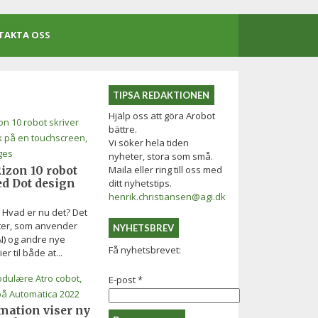
TAKTA OSS
TIPSA REDAKTIONEN
Hjälp oss att göra Arobot
bättre.
Vi söker hela tiden
nyheter, stora som små.
Maila eller ring till oss med
izon 10 robot
ed Dot design
ditt nyhetstips.
henrik.christiansen@agi.dk
" Hvad er nu det? Det
tter, som anvender
NYHETSBREV
AI) og andre nye
Få nyhetsbrevet:
er til både at...
E-post
*
mation viser ny