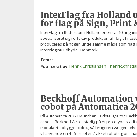
InterFlag fra Holland
for flag på Sign, Print
Intervlag fra Rotterdam i Holland er en ca. 10 år g
specialiseret sig i effektiv produktion af flag af n
produceres på nogenlunde samme måde som flag. D
Intervlag nu udbyde i Danmark.
Tema:
Henrik Christiansen
|
henrik.christ
Publicerat av:
Beckhoff Automation 
cobot på Automatica 2
På Automatica 2022 i München i sidste uge tog Beckhof
cobot – Beckhoff Atro – stadig på et prototype stadiu
modulært opbygget cobot, så brugeren vælger selv –
vil anvende en 4-, 5-, 6- eller 7-akset robot og om ma