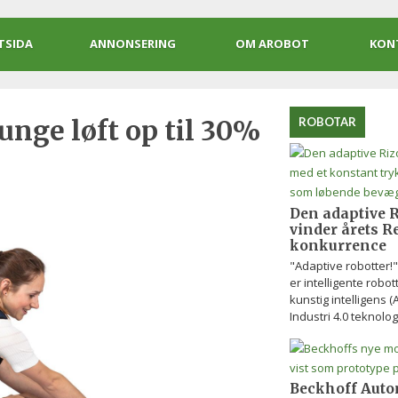
TSIDA
ANNONSERING
OM AROBOT
KON
unge løft op til 30%
ROBOTAR
Den adaptive R
vinder årets R
konkurrence
"Adaptive robotter!
er intelligente robo
kunstig intelligens (
Industri 4.0 teknologi
Beckhoff Auto