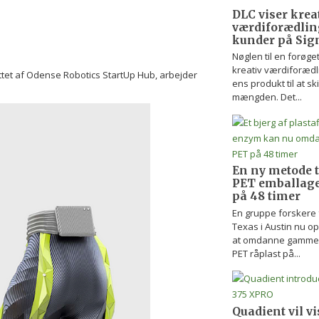
DLC viser krea
værdiforædling
kunder på Sign
Nøglen til en forøget
kreativ værdiforædl
tet af Odense Robotics StartUp Hub, arbejder
ens produkt til at ski
mængden. Det...
En ny metode 
PET emballage 
på 48 timer
En gruppe forskere f
Texas i Austin nu o
at omdanne gammel P
PET råplast på...
Quadient vil v