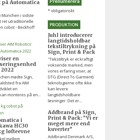
 på Automatica
*
obligatoriskt
i München i sidste
 ret utraditionelle
PRODUKTION
en cobot - Beckhoff
Juhl introducerer
langtidsholdbar
tekstiltrykning på
Sign, Print & Pack
iser en
"Tekstiltryk er et kraftigt
doseringsenhed
voksende marked, men
 2022
vores erfaring viser, at
DTG (Direct To Garment)
nchen mødte Sign,
teknologierne ofte ikke
aldsted fra AIM
kan levere
dviklet en
langtidsholdbare
kan monteres på en...
løsninger. Det er...
Addbrand på Sign,
Print & Pack: ”Vi er
omatica i
meget mere end
kawa HC30
kuverter”
g løfteevne
Addbrand Denmark A/S,
kel mellem