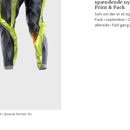
spændende nyh
Print & Pack
Selv om der er et styk
Pack i september i 
allerede i fuld gang
d i diverse former for