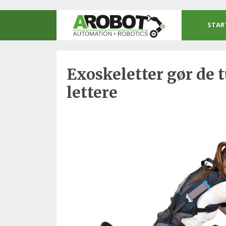
STAR
Exoskeletter gør de t
lettere