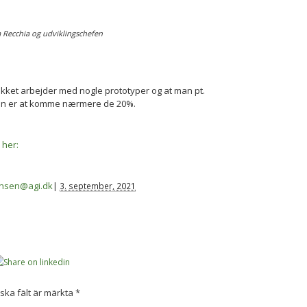
Recchia og udviklingschefen
likket arbejder med nogle prototyper og at man pt.
gen er at komme nærmere de 20%.
 her:
iansen@agi.dk
|
3. september, 2021
iska fält är märkta
*