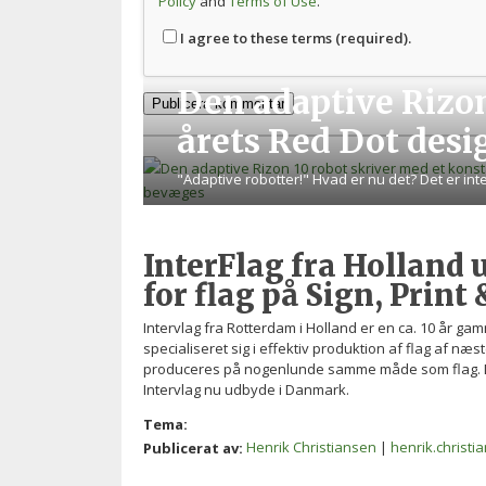
Policy
and
Terms of Use
.
I agree to these terms (required).
Den adaptive Rizon
årets Red Dot des
"Adaptive robotter!" Hvad er nu det? Det er in
InterFlag fra Holland
for flag på Sign, Print
Intervlag fra Rotterdam i Holland er en ca. 10 år g
specialiseret sig i effektiv produktion af flag af n
produceres på nogenlunde samme måde som flag. D
Intervlag nu udbyde i Danmark.
Tema:
Henrik Christiansen
|
henrik.christ
Publicerat av: