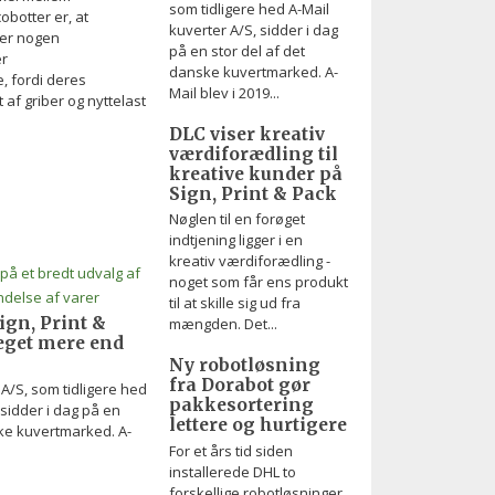
som tidligere hed A-Mail
obotter er, at
kuverter A/S, sidder i dag
ver nogen
på en stor del af det
er
danske kuvertmarked. A-
, fordi deres
Mail blev i 2019...
f griber og nyttelast
DLC viser kreativ
værdiforædling til
kreative kunder på
Sign, Print & Pack
Nøglen til en forøget
indtjening ligger i en
kreativ værdiforædling -
noget som får ens produkt
til at skille sig ud fra
gn, Print &
mængden. Det...
eget mere end
Ny robotløsning
fra Dorabot gør
/S, som tidligere hed
pakkesortering
 sidder i dag på en
lettere og hurtigere
ske kuvertmarked. A-
For et års tid siden
installerede DHL to
forskellige robotløsninger