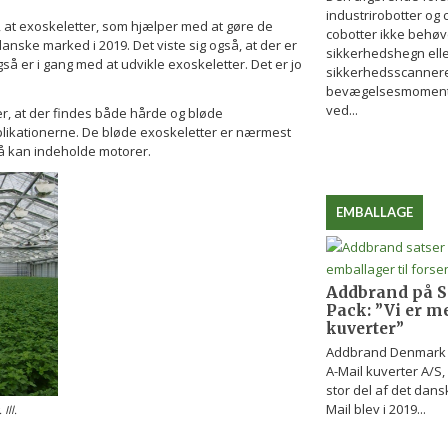
industrirobotter og c
at exoskeletter, som hjælper med at gøre de
cobotter ikke behø
danske marked i 2019. Det viste sig også, at der er
sikkerhedshegn ell
å er i gang med at udvikle exoskeletter. Det er jo
sikkerhedsscannere
bevægelsesmoment a
ved...
er, at der findes både hårde og bløde
pplikationerne. De bløde exoskeletter er nærmest
å kan indeholde motorer.
EMBALLAGE
Addbrand på Si
Pack: ”Vi er m
kuverter”
Addbrand Denmark A
A-Mail kuverter A/S,
stor del af det dan
Mail blev i 2019...
Ill.