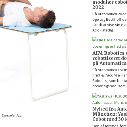
modulær cobot
2022
På Automatica 2022 
uge tog Beckhoff det
skridt at vise sin eg
Atro - stadig...
AIM Robotics v
robottiseret 
på Automatica
På Automatica i Mü
Print & Pack Mie Har
Robotics, som har u
doseringshed, som 
Nyhed fra Aut
München: Yas
l. Exoskelet Aps
Cobot med 30 k
Den afgørende fors