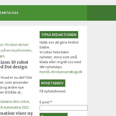
TAKTA OSS
TIPSA REDAKTIONEN
Hjälp oss att göra Arobot
bättre.
Vi söker hela tiden
nyheter, stora som små.
Maila eller ring till oss med
izon 10 robot
ed Dot design
ditt nyhetstips.
henrik.christiansen@agi.dk
" Hvad er nu det? Det
tter, som anvender
NYHETSBREV
AI) og andre nye
Få nyhetsbrevet:
er til både at...
E-post
*
mation viser ny