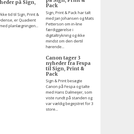
på Sign, Print &
eder på Sign,
Pack
Sign, Print & Pack har talt
ke tid til Sign, Print &
med Jan Johansen og Mats
Odense, er Quadient
Petterson om in-line
 med planlægningen...
færdiggørelse i
digitaltrykning og ikke
mindst om den dertil
hørende...
Canon tager 3
nyheder fra Fespa
til Sign, Print &
Pack
Sign & Print besøgte
Canon på Fespa og talte
med Hans Dalmeijer, som
viste rundt på standen og
var vældig begejstret for 3
store...