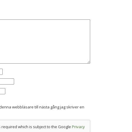
denna webbläsare till nästa gång jag skriver en
s required which is subject to the Google
Privacy