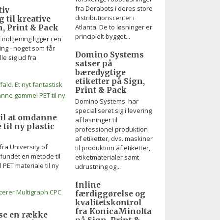
fra Dorabots i deres store
tiv
distributionscenter i
 til kreative
Atlanta. De to løsninger er
, Print & Pack
principielt bygget...
 indtjening ligger i en
ing - noget som får
Domino Systems
lle sig ud fra
satser på
bæredygtige
etiketter på Sign,
Print & Pack
Domino Systems har
specialiseret sig i levering
til at omdanne
af løsninger til
til ny plastic
professionel produktion
af etiketter, dvs. maskiner
ra University of
til produktion af etiketter,
pfundet en metode til
etiketmaterialer samt
ET materiale til ny
udrustning og...
Inline
færdiggørelse og
kvalitetskontrol
fra KonicaMinolta
ise en række