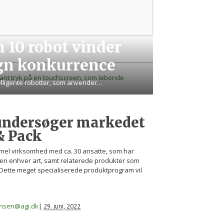
 10 robot vinder
ign konkurrence
telligente robotter, som anvender…
 undersøger markedet
 & Pack
ammel virksomhed med ca. 30 ansatte, som har
æsten enhver art, samt relaterede produkter som
ette meget specialiserede produktprogram vil
iansen@agi.dk
|
29. juni, 2022